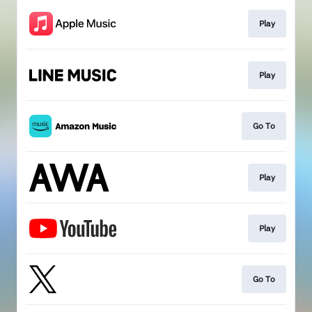
Play
Play
Go To
Play
Play
Go To